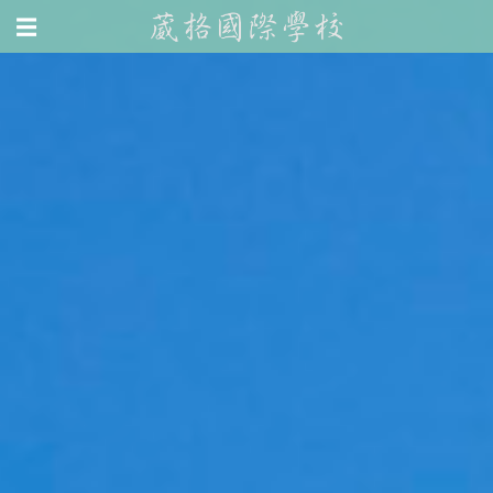
<
Jump to navigation
☰
無
>