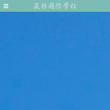
<
Jump to navigation
☰
無
>