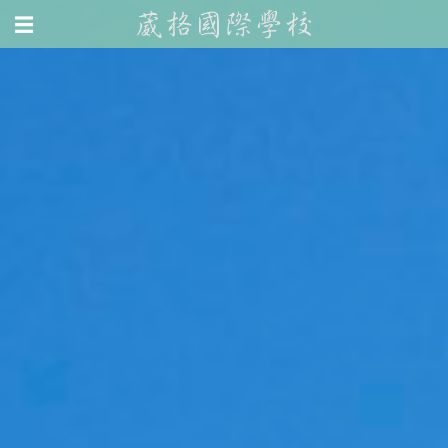
<
Jump to navigation
☰
無
>